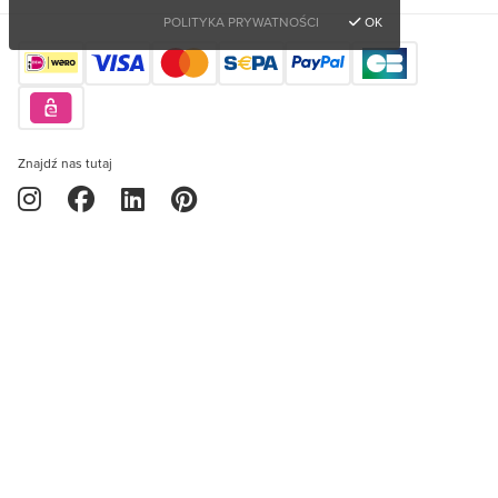
POLITYKA PRYWATNOŚCI
OK
Znajdź nas tutaj
Chcesz kupić wyjątkowe produkty?
Prawa autorskie © 2026 Orderchamp
Polityka prywatności
Zarejestruj się za darmo
Warunki usługi
Język