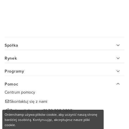
Spółka
Rynek
Programy
Pomoc
Centrum pomocy
Skontaktuj się z nami
Zadzwoń do nas:
+31 20 308 0808
Orderchamp używa plików cookie, aby uczynić naszą stronę
od poniedziałku do piątku 10.00-17.00
bardziej osobistą. Kontynuując, akceptujesz nasze pliki
cookie.