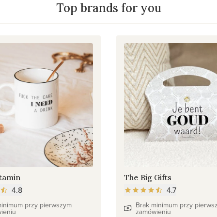
Top brands for you
tamin
The Big Gifts
4.8
4.7
minimum przy pierwszym
Brak minimum przy pierws
ieniu
zamówieniu