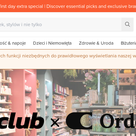
irst day extra special | Discover essential picks and exclusive br
ość & napoje
Dzieci i Niemowlęta
Zdrowie & Uroda
Biżuteri
ych funkcji niezbędnych do prawidłowego wyświetlania naszej w