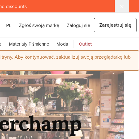
and discounts
Zarejestruj się
Zgłoś swoją markę
Zaloguj sie
PL
a
Materiały Piśmienne
Moda
Outlet
itryny. Aby kontynuować, zaktualizuj swoją przeglądarkę lub