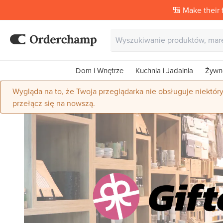
🎒 Make their f
Dom i Wnętrze
Kuchnia i Jadalnia
Żywn
Wygląda na to, że Twoja przeglądarka nie obsługuje niektór
przełącz się na nowszą.