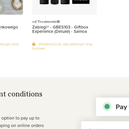
od Treatments®
minkowego
Zabiegi® - GBES103 - Giftbox
Experience (Deluxe) - Samoa
obaczyć ceny
Zarejestruj się, aby zobaczyć ceny
hurtowe
nt conditions
 option to pay up to
pping on online orders