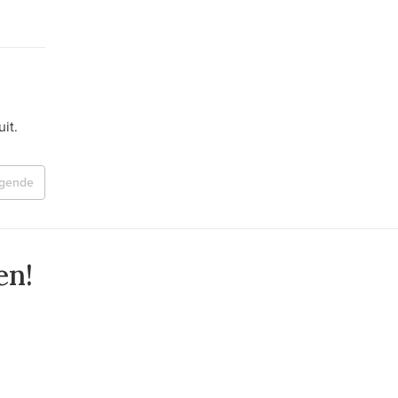
it.
lgende
en!