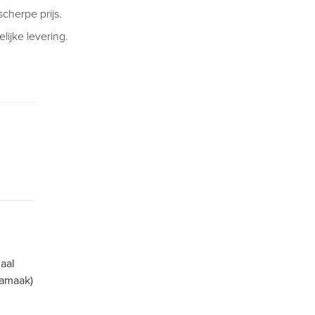
cherpe prijs.
ijke levering.
maal
namaak)