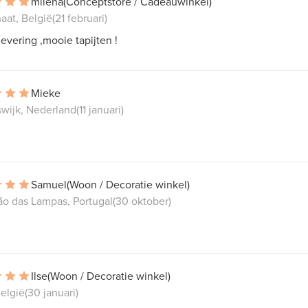
milena
(Conceptstore / Cadeauwinkel)
aat, België
(21 februari)
levering ,mooie tapijten !
Mieke
swijk, Nederland
(11 januari)
Samuel
(Woon / Decoratie winkel)
ão das Lampas, Portugal
(30 oktober)
Ilse
(Woon / Decoratie winkel)
België
(30 januari)