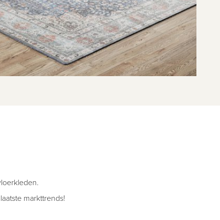
vloerkleden.
aatste markttrends!