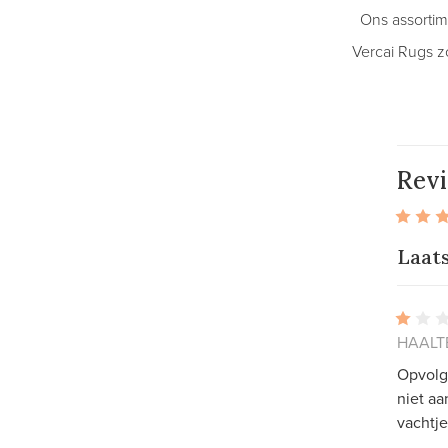
Ons assortim
Vercai Rugs z
Rev
Laat
HAALTE
Opvolgi
niet aa
vachtje 