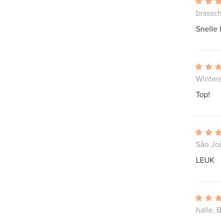
brassch
Snelle 
Winter
Top!
São Jo
LEUK
halle, 