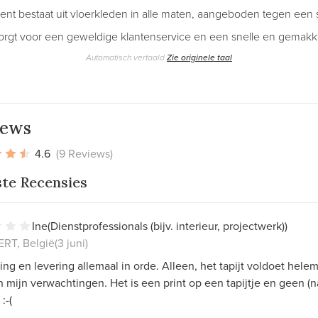
ent bestaat uit vloerkleden in alle maten, aangeboden tegen een s
orgt voor een geweldige klantenservice en een snelle en gemakkel
Automatisch vertaald
Zie originele taal
iews
4.6
(9 Reviews)
ste Recensies
Ine
(Dienstprofessionals (bijv. interieur, projectwerk))
RT, België
(3 juni)
ng en levering allemaal in orde. Alleen, het tapijt voldoet hele
n mijn verwachtingen. Het is een print op een tapijtje en geen (
:-(