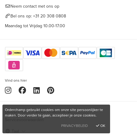
Neem contact met ons op
Bel ons op:
+31 20 308 0808
Maandag tot Vrijdag 10.00-17.00
Vind ons hier
Orderchamp gebruikt cookies om onze site persoonlijker te
Auteursrecht © 2026 Orderchamp
Privacybeleid
maken. Door verder te gaan, accepteer je onze cookies.
Servicevoorwaarden
PRIVACYBELEID
OK
Taal