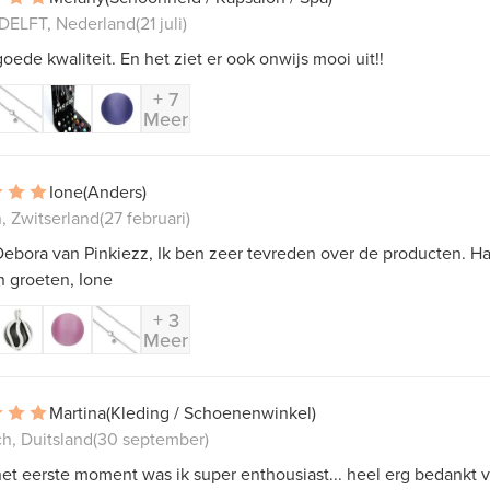
ELFT, Nederland
(21 juli)
oede kwaliteit. En het ziet er ook onwijs mooi uit!!
+ 7
Meer
Ione
(Anders)
, Zwitserland
(27 februari)
ebora van Pinkiezz, Ik ben zeer tevreden over de producten. Har
n groeten, Ione
+ 3
Meer
Martina
(Kleding / Schoenenwinkel)
h, Duitsland
(30 september)
et eerste moment was ik super enthousiast... heel erg bedankt 