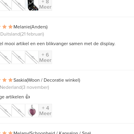
+ 8
Meer
Melanie
(Anders)
 Duitsland
(21 februari)
l mooi artikel en een blikvanger samen met de display.
+ 6
Meer
Saskia
(Woon / Decoratie winkel)
 Nederland
(3 november)
ge artikelen 👍
+ 4
Meer
Melany
(Schoonheid / Kapsalon / Spa)