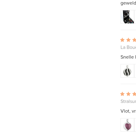
geweldi
La Bouë
Snelle 
Stralsu
Vlot, v