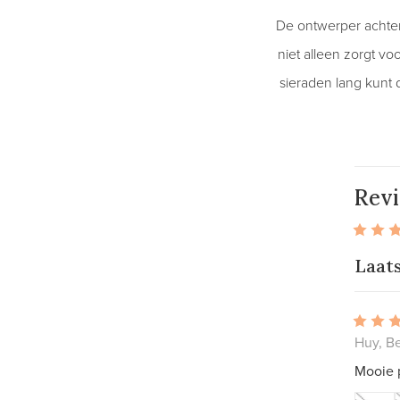
De ontwerper achter
niet alleen zorgt vo
sieraden lang kunt 
Rev
Laat
Huy, Be
Mooie p