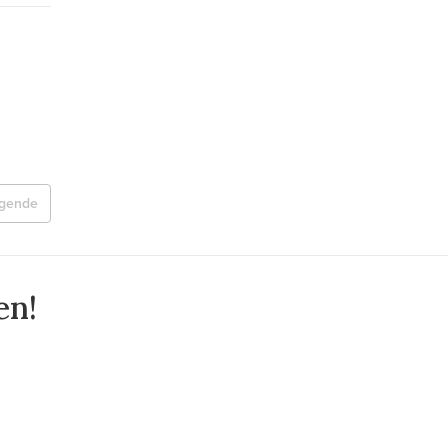
lgende
en!