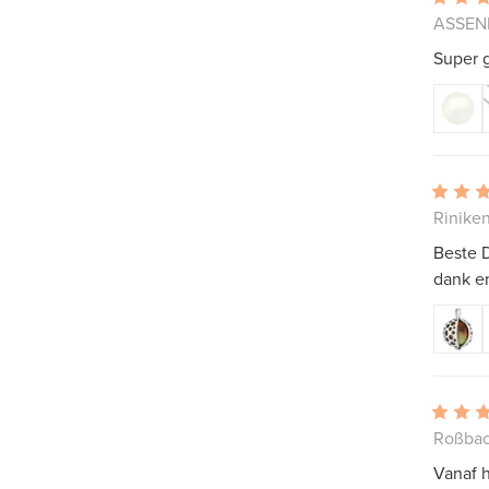
ASSEND
Super g
Riniken
Beste D
dank e
Roßbac
Vanaf h