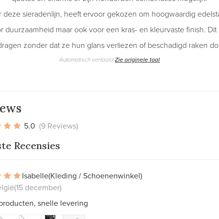
 deze sieradenlijn, heeft ervoor gekozen om hoogwaardig edelsta
or duurzaamheid maar ook voor een kras- en kleurvaste finish. Dit
dragen zonder dat ze hun glans verliezen of beschadigd raken doo
Automatisch vertaald
Zie originele taal
iews
5.0
(9 Reviews)
ste Recensies
Isabelle
(Kleding / Schoenenwinkel)
lgië
(15 december)
roducten, snelle levering