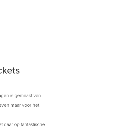
ckets
agen is gemaakt van
or even maar voor het
 daar op fantastische