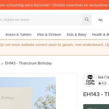
ste schooldag extra bijzonder | Ontdek essentials en exclusieve
NL
Koken & Tafelen
Eten & Drinken
Kids & Baby
Health & B
 zijn om onze website correct weer te geven, niet ondersteunt. 
EH143 - Thalictrum Birthday
Isa Ca
4.8
EH143 - T