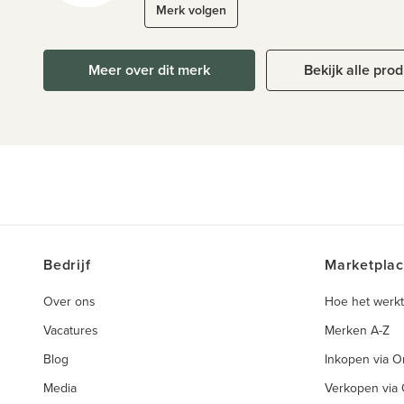
Merk volgen
Meer over dit merk
Bekijk alle pro
Bedrijf
Marketpla
Over ons
Hoe het werkt
Vacatures
Merken A-Z
Blog
Inkopen via 
Media
Verkopen via