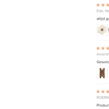
Ede, N
altijd 
Amersf
Geweld
ROERM
Product