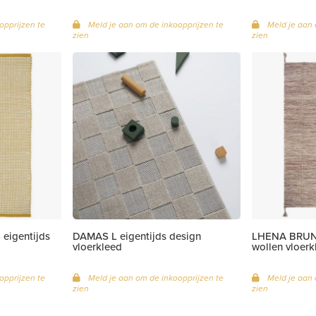
opprijzen te
Meld je aan om de inkoopprijzen te
Meld je aan 
zien
zien
igentijds
DAMAS L eigentijds design
LHENA BRUN 
vloerkleed
wollen vloerk
opprijzen te
Meld je aan om de inkoopprijzen te
Meld je aan 
zien
zien