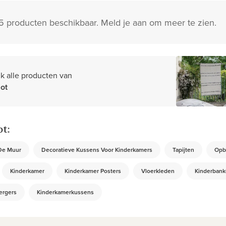
95 producten beschikbaar. Meld je aan om meer te zien.
jk alle producten van
iot
t:
De Muur
Decoratieve Kussens Voor Kinderkamers
Tapijten
Opb
Kinderkamer
Kinderkamer Posters
Vloerkleden
Kinderban
ergers
Kinderkamerkussens