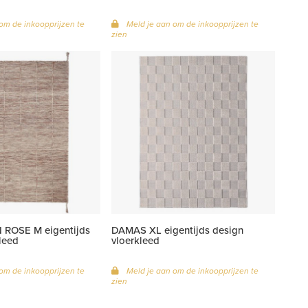
om de inkoopprijzen te
Meld je aan om de inkoopprijzen te
zien
ROSE M eigentijds
DAMAS XL eigentijds design
leed
vloerkleed
om de inkoopprijzen te
Meld je aan om de inkoopprijzen te
zien