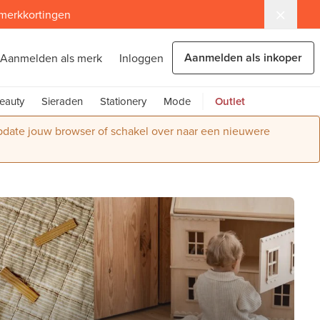
 merkkortingen
Aanmelden als inkoper
Aanmelden als merk
Inloggen
eauty
Sieraden
Stationery
Mode
Outlet
Update jouw browser of schakel over naar een nieuwere