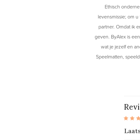
Ethisch onderne
levensmissie; om u 
partner. Omdat ik e
geven. ByAlex is een 
wat je jezelf en 
Speelmatten, speelde
Rev
Laat