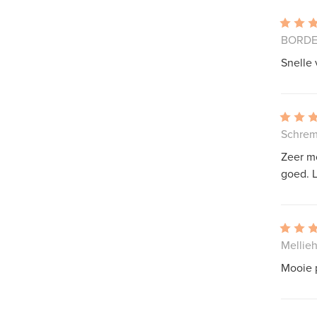
BORDEA
Snelle 
Schrem
Zeer mo
goed. 
Mellieh
Mooie p