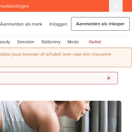
 merkkortingen
Aanmelden als inkoper
Aanmelden als merk
Inloggen
eauty
Sieraden
Stationery
Mode
Outlet
Update jouw browser of schakel over naar een nieuwere