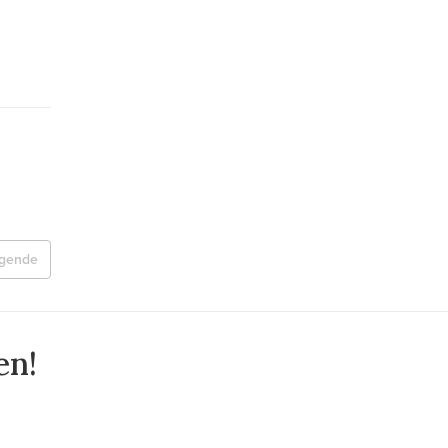
lgende
en!