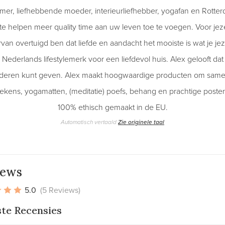
mer, liefhebbende moeder, interieurliefhebber, yogafan en Rott
te helpen meer quality time aan uw leven toe te voegen. Voor jezel
rvan overtuigd ben dat liefde en aandacht het mooiste is wat je je
Nederlands lifestylemerk voor een liefdevol huis. Alex gelooft dat
anderen kunt geven. Alex maakt hoogwaardige producten om same
kens, yogamatten, (meditatie) poefs, behang en prachtige posters
100% ethisch gemaakt in de EU.
Automatisch vertaald
Zie originele taal
iews
5.0
(5 Reviews)
ste Recensies