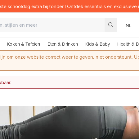
ste schooldag extra bijzonder | Ontdek essentials en exclusieve
NL
Koken & Tafelen
Eten & Drinken
Kids & Baby
Health & B
 zijn om onze website correct weer te geven, niet ondersteunt. 
kbaar.