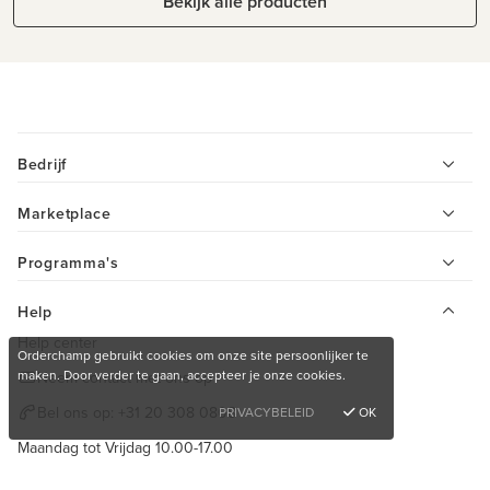
Bekijk alle producten
Bedrijf
Marketplace
Programma's
Help
Help center
Orderchamp gebruikt cookies om onze site persoonlijker te
maken. Door verder te gaan, accepteer je onze cookies.
Neem contact met ons op
Bel ons op:
+31 20 308 0808
PRIVACYBELEID
OK
Maandag tot Vrijdag 10.00-17.00