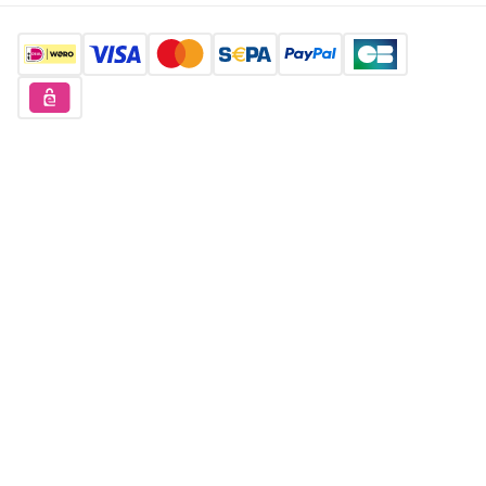
Vind ons hier
Gratis inkoop account aanmaken?
Gratis aanmelden
Auteursrecht © 2026 Orderchamp
Privacybeleid
Servicevoorwaarden
Taal