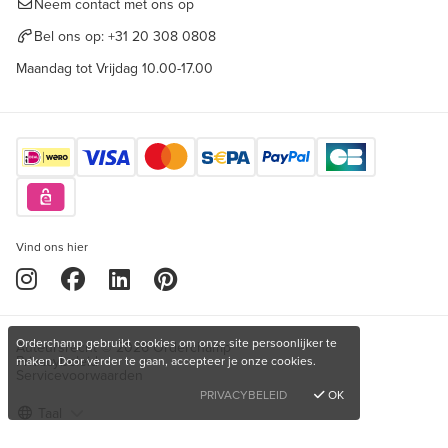
Neem contact met ons op
Bel ons op:
+31 20 308 0808
Maandag tot Vrijdag 10.00-17.00
Vind ons hier
Orderchamp gebruikt cookies om onze site persoonlijker te
Auteursrecht © 2026 Orderchamp
Privacybeleid
maken. Door verder te gaan, accepteer je onze cookies.
Servicevoorwaarden
PRIVACYBELEID
OK
Taal