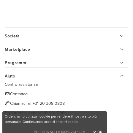
Società
Marketplace
Programmi
Aiuto
Centro assistenza
Contattaci
Chiamaci al:
+31 20 308 0808
Dal lunedì al venerdì 10.00-17.00
Orderchamp utilizza i cookie per rendere il nostro sito più
personale. Continuando accetti i nostri cookie.
POLITICA SULLA RISERVATEZZA
OK