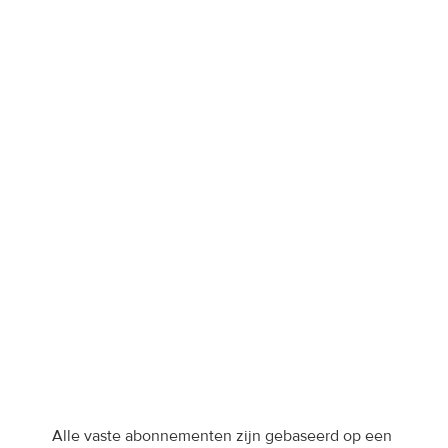
Export voor specificaties/attributen
Export in meerdere talen
Migratie bestaande catalogus
Persoonlijke accountmanager
Open API
Enterprise
Krijg toegang tot alle functies, 
meer merken, premium 
onboarding met een custom-
made pakket.
Contact opnemen
Alle vaste abonnementen zijn gebaseerd op een 