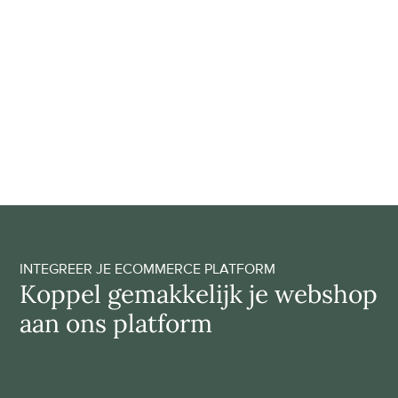
automatisering
Het toevoegen van producten aan je assortiment is 
simpel, snel en volledig geautomatiseerd; handmatige 
integraties zijn niet nodig. Onze technologie zet de 
bestellingen en betalingen automatisch door naar onze 
merken. Zo bespaar jij als ondernemer kostbare tijd!
KRIJG TOEGANG
INTEGREER JE ECOMMERCE PLATFORM
Koppel gemakkelijk je webshop 
aan ons platform