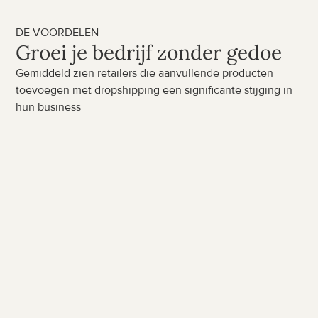
DE VOORDELEN
Groei je bedrijf zonder gedoe
Gemiddeld zien retailers die aanvullende producten 
toevoegen met dropshipping een significante stijging in 
hun business
50%
gemiddeld
meer omzet
30%
Tot wel
meer marge per stuk
3x
Eenvoudig