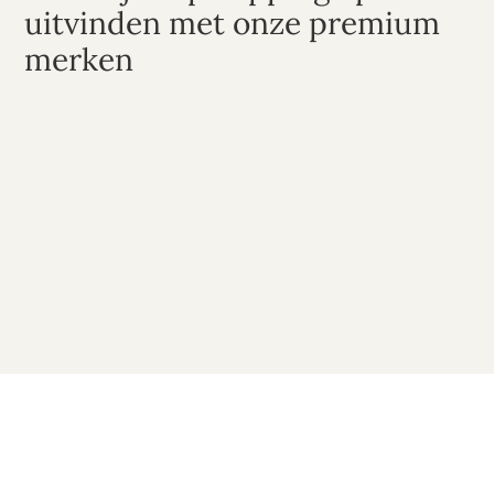
uitvinden met onze premium 
merken
Items van hoge 
Up-to-date 
kwaliteit
assortiment
Sterke winstmarges
Snelle & betrouwbare 
bezorging
Uitstekende 
klantenservice
VEELGESTELDE VRAGEN