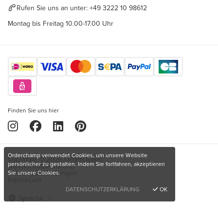
Rufen Sie uns an unter:
+49 3222 10 98612
Montag bis Freitag 10.00-17.00 Uhr
Finden Sie uns hier
Orderchamp verwendet Cookies, um unsere Website
Copyright © 2026 Orderchamp
persönlicher zu gestalten. Indem Sie fortfahren, akzeptieren
Datenschutzerklärung
Nutzungsbedingungen
Sie unsere Cookies.
Impressum
DATENSCHUTZERKLÄRUNG
OK
Sprache