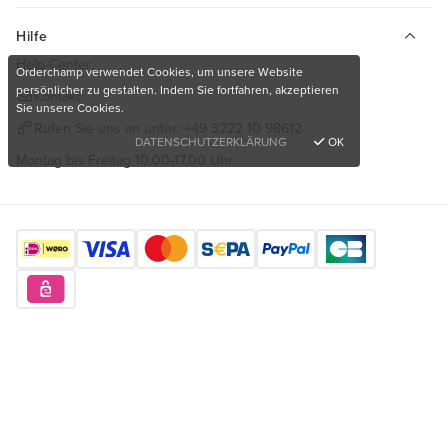
Hilfe
Help-Center
Orderchamp verwendet Cookies, um unsere Website
persönlicher zu gestalten. Indem Sie fortfahren, akzeptieren
Kontakt
Sie unsere Cookies.
Rufen Sie uns an unter:
+49 3222 10 98612
DATENSCHUTZERKLÄRUNG
OK
Montag bis Freitag 10.00-17.00 Uhr
Finden Sie uns hier
Möchten Sie einzigartige Produkte kaufen?
Kostenlos anmelden
Copyright © 2026 Orderchamp