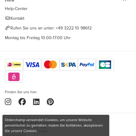
Hilfe
Help-Center
Kontakt
Rufen Sie uns an unter:
+49 3222 10 98612
Montag bis Freitag 10.00-17.00 Uhr
Finden Sie uns hier
Orderchamp verwendet Cookies, um unsere Website
Copyright © 2026 Orderchamp
persönlicher zu gestalten. Indem Sie fortfahren, akzeptieren
Datenschutzerklärung
Nutzungsbedingungen
Sie unsere Cookies.
Impressum