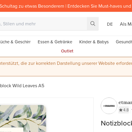
Schultag zu etwas Besonderem | Entdecken Sie Must-haves und 
Als M
DE
üche & Geschirr
Essen & Getränke
Kinder & Babys
Gesundh
Outlet
terstützt, die zur korrekten Darstellung unserer Website erforder
zblock Wild Leaves A5
etma
4.8
Notizbloc