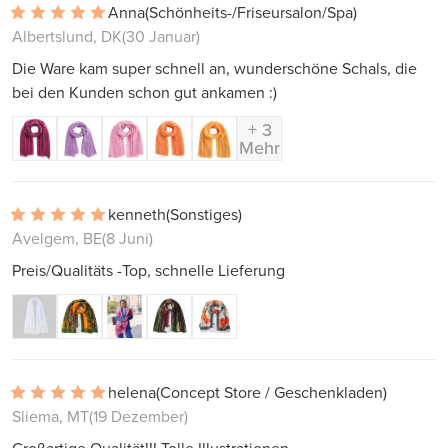
Anna
(Schönheits-/Friseursalon/Spa)
Albertslund, DK
(30 Januar)
Die Ware kam super schnell an, wunderschöne Schals, die
bei den Kunden schon gut ankamen :)
+ 3
Mehr
kenneth
(Sonstiges)
Avelgem, BE
(8 Juni)
Preis/Qualitäts -Top, schnelle Lieferung
helena
(Concept Store / Geschenkladen)
Sliema, MT
(19 Dezember)