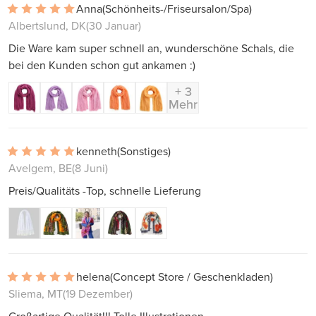
Anna
(Schönheits-/Friseursalon/Spa)
Albertslund, DK
(30 Januar)
Die Ware kam super schnell an, wunderschöne Schals, die
bei den Kunden schon gut ankamen :)
+ 3
Mehr
kenneth
(Sonstiges)
Avelgem, BE
(8 Juni)
Preis/Qualitäts -Top, schnelle Lieferung
helena
(Concept Store / Geschenkladen)
Sliema, MT
(19 Dezember)