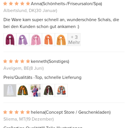
Anna
(Schönheits-/Friseursalon/Spa)
Albertslund, DK
(30 Januar)
Die Ware kam super schnell an, wunderschöne Schals, die
bei den Kunden schon gut ankamen :)
+ 3
Mehr
kenneth
(Sonstiges)
Avelgem, BE
(8 Juni)
Preis/Qualitäts -Top, schnelle Lieferung
helena
(Concept Store / Geschenkladen)
Sliema, MT
(19 Dezember)