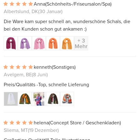
Anna
(Schönheits-/Friseursalon/Spa)
Albertslund, DK
(30 Januar)
Die Ware kam super schnell an, wunderschöne Schals, die
bei den Kunden schon gut ankamen :)
+ 3
Mehr
kenneth
(Sonstiges)
Avelgem, BE
(8 Juni)
Preis/Qualitäts -Top, schnelle Lieferung
helena
(Concept Store / Geschenkladen)
Sliema, MT
(19 Dezember)