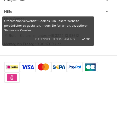
Hilfe
Help-Center
Orderchamp verwendet Cookies, um unsere Website
persönlicher zu gestalten. Indem Sie fortfahren, akzeptieren
Kontakt
Sie unsere Cookies.
Rufen Sie uns an unter:
+49 3222 10 98612
DATENSCHUTZERKLÄRUNG
OK
Montag bis Freitag 10.00-17.00 Uhr
Finden Sie uns hier
Möchten Sie einzigartige Produkte kaufen?
Kostenlos anmelden
Copyright © 2026 Orderchamp