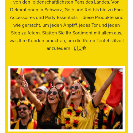
von den leidenschaftlichsten Fans des Landes. Von
Dekorationen in Schwarz, Gelb und Rot bis hin zu Fan-
Accessoires und Party-Essentials – diese Produkte sind
wie gemacht, um jeden Anpfiff, jedes Tor und jeden
Sieg zu feiern. Statten Sie Ihr Sortiment mit allem aus,
was Ihre Kunden brauchen, um die Roten Teufel stilvoll
anzufeuern. 🇧🇪⚽