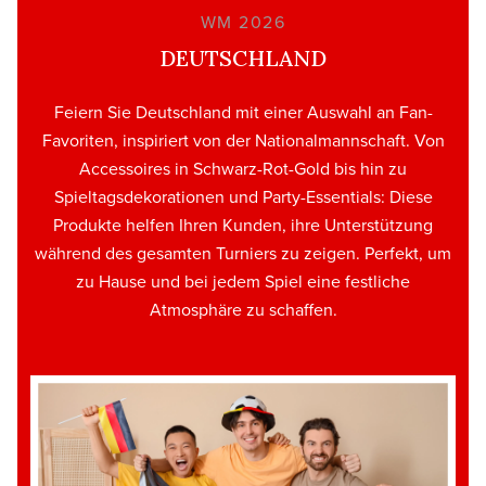
WM 2026
DEUTSCHLAND
Feiern Sie Deutschland mit einer Auswahl an Fan-
Favoriten, inspiriert von der Nationalmannschaft. Von
Accessoires in Schwarz-Rot-Gold bis hin zu
Spieltagsdekorationen und Party-Essentials: Diese
Produkte helfen Ihren Kunden, ihre Unterstützung
während des gesamten Turniers zu zeigen. Perfekt, um
zu Hause und bei jedem Spiel eine festliche
Atmosphäre zu schaffen.