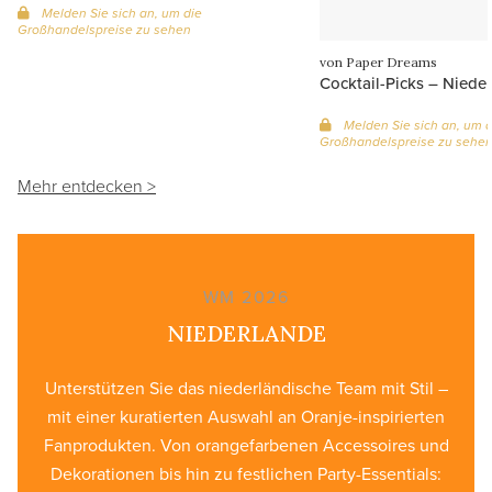
Melden Sie sich an, um die
Großhandelspreise zu sehen
von Paper Dreams
Cocktail-Picks – Niede
Melden Sie sich an, um d
Großhandelspreise zu sehe
Mehr entdecken >
WM 2026
NIEDERLANDE
Unterstützen Sie das niederländische Team mit Stil –
mit einer kuratierten Auswahl an Oranje-inspirierten
Fanprodukten. Von orangefarbenen Accessoires und
Dekorationen bis hin zu festlichen Party-Essentials: